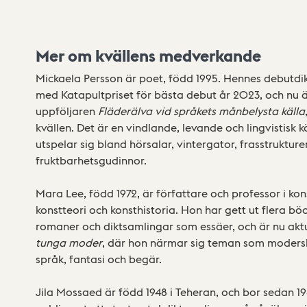
Mer om kvällens medverkande
Mickaela Persson är poet, född 1995. Hennes debutd
med Katapultpriset för bästa debut år 2023, och nu 
uppföljaren
Fläderälva vid språkets månbelysta källa
kvällen. Det är en vindlande, levande och lingvistisk 
utspelar sig bland hörsalar, vintergator, frasstrukture
fruktbarhetsgudinnor.
Mara Lee, född 1972, är författare och professor i kon
konstteori och konsthistoria. Hon har gett ut flera böck
romaner och diktsamlingar som essäer, och är nu ak
tunga moder
, där hon närmar sig teman som moder
språk, fantasi och begär.
Jila Mossaed är född 1948 i Teheran, och bor sedan 19