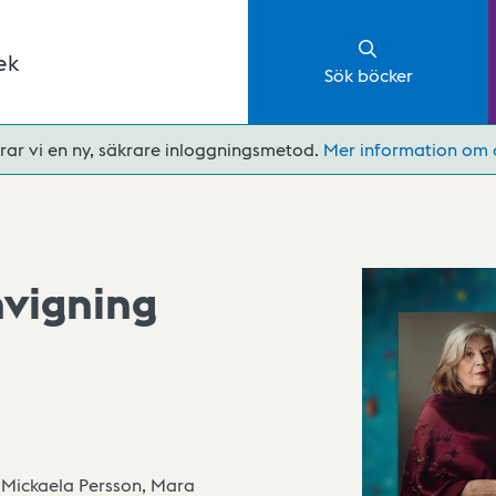
ek
Sök böcker
rar vi en ny, säkrare inloggningsmetod.
Mer information om 
nvigning
 Mickaela Persson, Mara