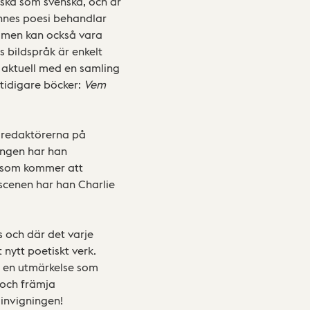
iska som svenska, och är
nnes poesi behandlar
 men kan också vara
s bildspråk är enkelt
r aktuell med en samling
tidigare böcker:
Vem
 redaktörerna på
ningen har han
k, som kommer att
scenen har han Charlie
s och där det varje
nytt poetiskt verk.
g, en utmärkelse som
 och främja
 invigningen!