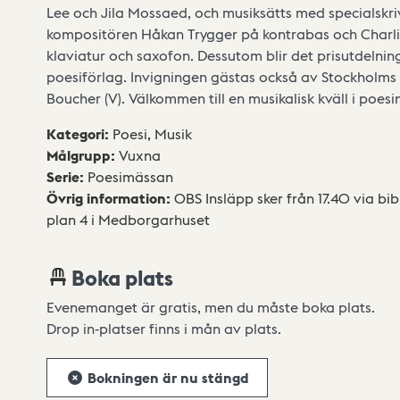
Lee och Jila Mossaed, och musiksätts med specialskri
kompositören Håkan Trygger på kontrabas och Char
klaviatur och saxofon. Dessutom blir det prisutdelning
poesiförlag. Invigningen gästas också av Stockholms
Boucher (V). Välkommen till en musikalisk kväll i poesi
Kategori
:
Poesi,
Musik
Målgrupp
:
Vuxna
Serie
:
Poesimässan
Övrig information
:
OBS Insläpp sker från 17.40 via bi
plan 4 i Medborgarhuset
Boka plats
Evenemanget är gratis, men du måste boka plats.
Drop in-platser finns i mån av plats.
Bokningen är nu stängd