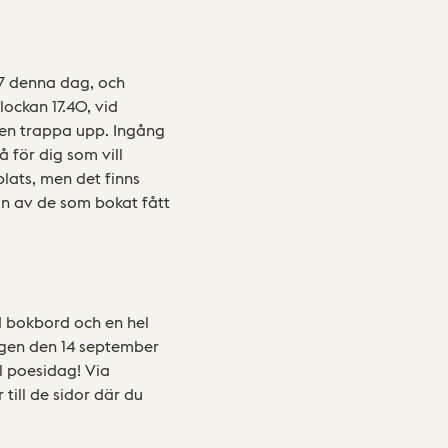
17 denna dag, och
lockan 17.40, vid
, en trappa upp. Ingång
å för dig som vill
lats, men det finns
gon av de som bokat fått
 bokbord och en hel
agen den 14 september
l poesidag! Via
till de sidor där du