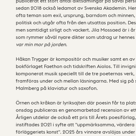
publicerat ett stort antal diktsamlingar på såväl pers
sedan 2018 också ledamot av Svenska Akademin. He
ofta teman som exil, ursprung, barndom och minnen,
politisk och utgår ofta från den utsattas position. Des
men samtidigt sirligt och vackert. Jila Mossaed är i å
som rymmer såväl nyare dikter som utdrag ur hennes 
var min mor på jorden.
Håkan Trygger är kompositör och musiker samt en av
bokförlaget Faethon och tidskriften Aiolos. Till invig
komponerat musik speciellt till de tre poeternas ver
framföras under och mellan läsningarna. Med sig på 
Malmberg på klaviatur och saxofon.
Örnen och kråkan är lyriksajten där poesin får ta plat
onsdag publiceras en genomarbetad recension av ett 
Årligen utdelar de också ett pris till Årets poesiförla
instiftades 2021 i syfte att "uppmärksamma, värdera
förläggeriets konst". 2025 års vinnare avslöjas under