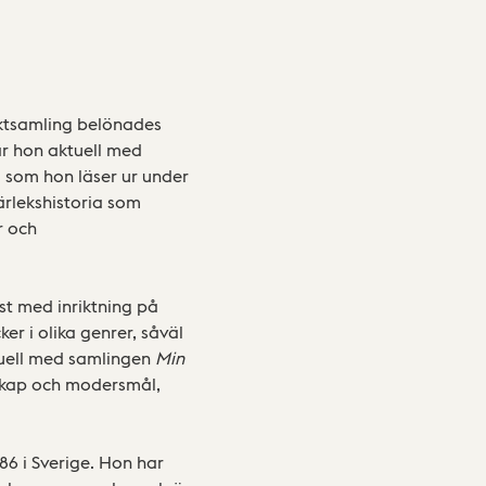
iktsamling belönades
är hon aktuell med
, som hon läser ur under
kärlekshistoria som
r och
st med inriktning på
er i olika genrer, såväl
tuell med samlingen
Min
skap och modersmål,
86 i Sverige. Hon har