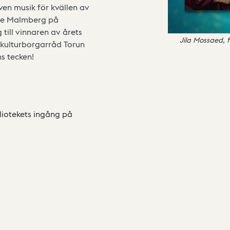
ven musik för kvällen av
lie Malmberg på
 till vinnaren av årets
Jila Mossaed, 
 kulturborgarråd Torun
ns tecken!
bliotekets ingång på