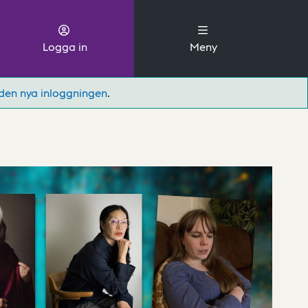
Logga in
Meny
den nya inloggningen
.