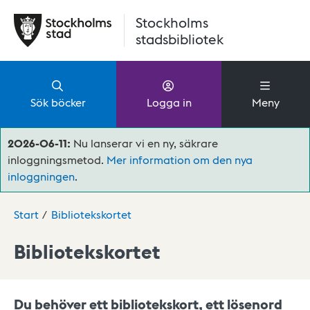
Hoppa till huvudinnehåll
Stockholms
stadsbibliotek
Sök böcker
Logga in
Meny
2026-06-11:
Nu lanserar vi en ny, säkrare
inloggningsmetod.
Mer information om den nya
inloggningen
.
Start
Bibliotekskortet
Bibliotekskortet
Du behöver ett bibliotekskort, ett lösenord