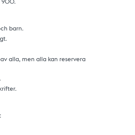
0 900.
och barn.
gt.
 av alla, men alla kan reservera
.
rifter.
: