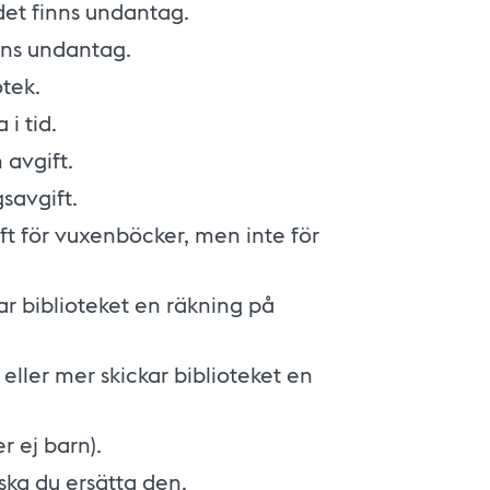
det finns undantag.
nns undantag.
otek.
i tid.
 avgift.
savgift.
ft för vuxenböcker, men inte för
ar biblioteket en räkning på
eller mer skickar biblioteket en
r ej barn).
ska du ersätta den.