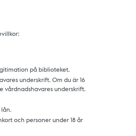
illkor:
egitimation på biblioteket.
vares underskrift. Om du är 16
te vårdnadshavares underskrift.
 lån.
kort och personer under 18 år