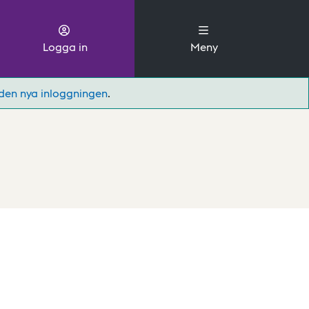
Logga in
Meny
den nya inloggningen
.