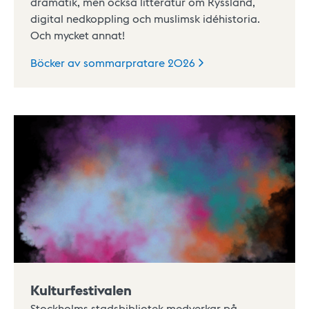
dramatik, men också litteratur om Ryssland,
digital nedkoppling och muslimsk idéhistoria.
Och mycket annat!
Böcker av sommarpratare
2026
Kulturfestivalen
Stockholms stadsbibliotek medverkar på