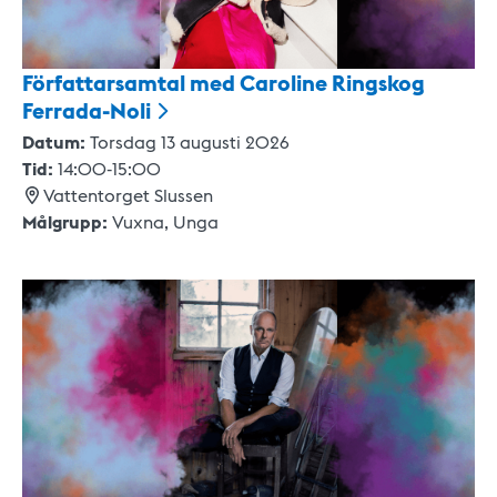
Författarsamtal med Caroline Ringskog
Ferrada-Noli
Datum:
Torsdag 13 augusti 2026
Tid:
14:00
-
15:00
Vattentorget Slussen
Målgrupp:
Vuxna,
Unga