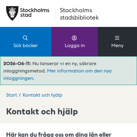
Hoppa till huvudinnehåll
Stockholms
stadsbibliotek
Sök böcker
Logga in
Meny
2026-06-11:
Nu lanserar vi en ny, säkrare
inloggningsmetod.
Mer information om den nya
inloggningen
.
Start
Kontakt och hjälp
Kontakt och hjälp
Här kan du fråga oss om dina lån eller