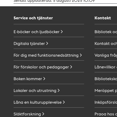
Senast uppdaterad:
5 augusti 2025 10:09
Service och tjänster
Kontakt
E-böcker och
ljudböcker
Bibliotek o
Digitala
tjänster
Kontakt oc
För dig med
funktionsnedsättning
Vanliga frå
För förskolor och
pedagoger
Lånevillkor
Boken
kommer
Biblioteksk
Lokaler och
utrustning
Meröppet 
Låna en
kulturupplevelse
Inköpsförsl
Släktforskning
Praoa hos