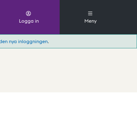
Logga in
Meny
den nya inloggningen
.