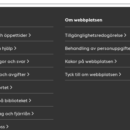
Om webbplatsen
ch
öppettider
Tillgänglighetsredogörelse
h
hjälp
Behandling av
personuppgifte
gor och
svar
Kakor på
webbplatsen
 och
avgifter
Tyck till om
webbplatsen
ortet
på
biblioteket
ag och
fjärrlån
oss