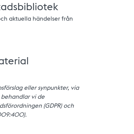
tadsbibliotek
ch aktuella händelser från
terial
sförslag eller synpunkter, via
, behandlar vi de
ddsförordningen (GDPR) och
2009:400).