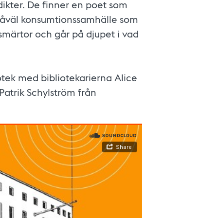
ter. De finner en poet som
v såväl konsumtionssamhälle som
 smärtor och går på djupet i vad
otek med bibliotekarierna Alice
Patrik Schylström från