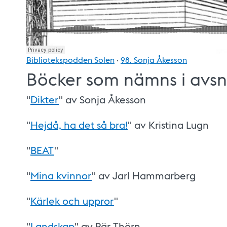
Bibliotekspodden Solen
·
98. Sonja Åkesson
Böcker som nämns i avsni
"
Dikter
" av Sonja Åkesson
"
Hejdå, ha det så bra!
" av Kristina Lugn
"
BEAT
"
"
Mina kvinnor
" av Jarl Hammarberg
"
Kärlek och uppror
"
"
Landskap
" av Pär Thörn