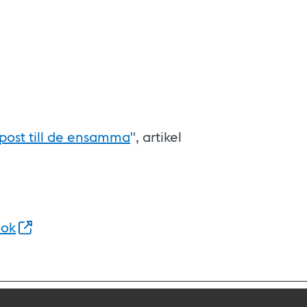
kpost till de ensamma
", artikel
ook