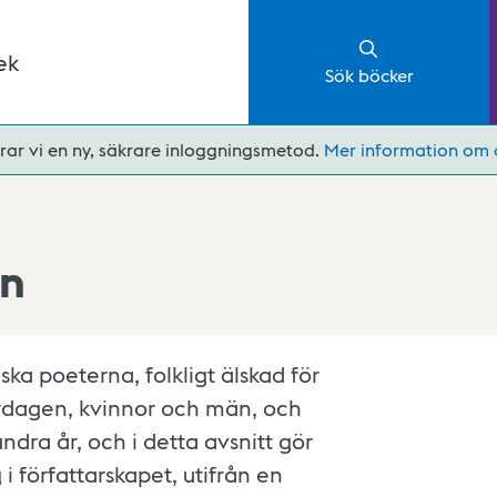
ek
Sök böcker
rar vi en ny, säkrare inloggningsmetod.
Mer information om 
on
ska poeterna, folkligt älskad för
vardagen, kvinnor och män, och
undra år, och i detta avsnitt gör
i författarskapet, utifrån en