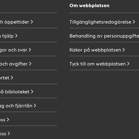
Om webbplatsen
ch
öppettider
Tillgänglighetsredogörelse
h
hjälp
Behandling av
personuppgifte
gor och
svar
Kakor på
webbplatsen
 och
avgifter
Tyck till om
webbplatsen
ortet
på
biblioteket
ag och
fjärrlån
oss
oss