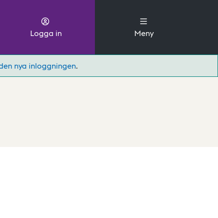
Logga in
Meny
den nya inloggningen
.