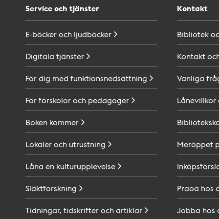
Service och tjänster
Kontakt
E-böcker och
ljudböcker
Bibliotek o
Digitala
tjänster
Kontakt oc
För dig med
funktionsnedsättning
Vanliga frå
För förskolor och
pedagoger
Lånevillkor
Boken
kommer
Biblioteksk
Lokaler och
utrustning
Meröppet 
Låna en
kulturupplevelse
Inköpsförsl
Släktforskning
Praoa hos
Tidningar, tidskrifter och
artiklar
Jobba hos