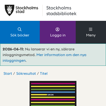
Hoppa till huvudinnehåll
Stockholms
stadsbibliotek
Sök böcker
Logga in
Meny
2026-06-11:
Nu lanserar vi en ny, säkrare
inloggningsmetod.
Mer information om den nya
inloggningen
.
Start
Sökresultat
Titel