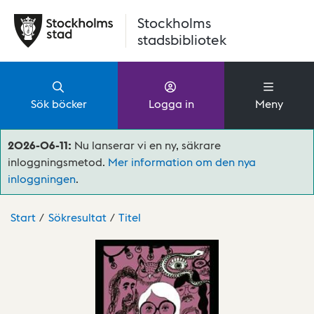
Hoppa till huvudinnehåll
Stockholms
stadsbibliotek
Sök böcker
Logga in
Meny
2026-06-11:
Nu lanserar vi en ny, säkrare
inloggningsmetod.
Mer information om den nya
inloggningen
.
Start
Sökresultat
Titel