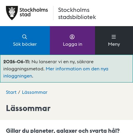
Hoppa till huvudinnehåll
Stockholms
stadsbibliotek
Sök böcker
Logga in
Meny
2026-06-11:
Nu lanserar vi en ny, säkrare
inloggningsmetod.
Mer information om den nya
inloggningen
.
Start
Lässommar
Lässommar
Gillar du planeter, galaxer och svarta hål?