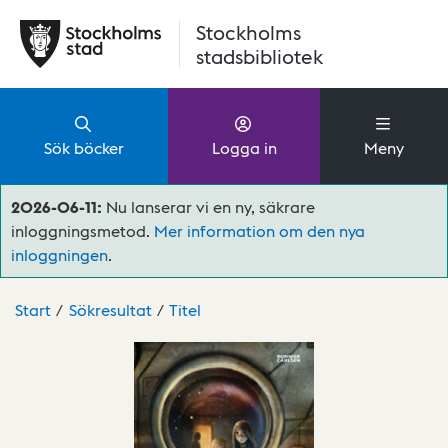
Hoppa till huvudinnehåll
Stockholms
stadsbibliotek
Sök böcker
Logga in
Meny
2026-06-11:
Nu lanserar vi en ny, säkrare
inloggningsmetod.
Mer information om den nya
inloggningen
.
Start
Sökresultat
Titel