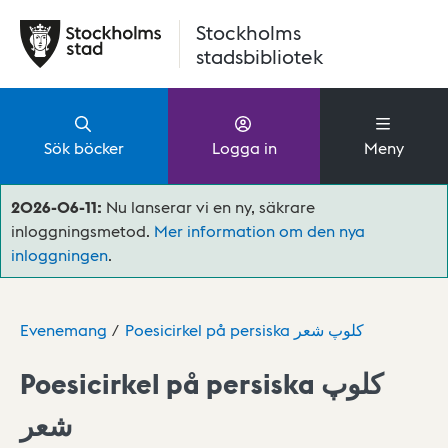
Hoppa till huvudinnehåll
Stockholms
stadsbibliotek
Sök böcker
Logga in
Meny
2026-06-11:
Nu lanserar vi en ny, säkrare
inloggningsmetod.
Mer information om den nya
inloggningen
.
Evenemang
Poesicirkel på persiska کلوپ شعر
Poesicirkel på persiska کلوپ
شعر