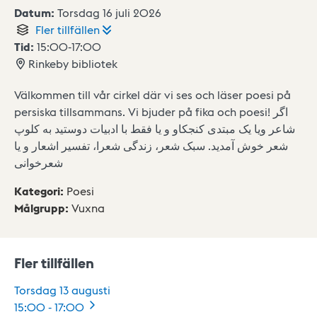
Datum:
Torsdag 16 juli 2026
Fler
tillfällen
Tid:
15:00
-
17:00
Rinkeby bibliotek
Välkommen till vår cirkel där vi ses och läser poesi på
persiska tillsammans. Vi bjuder på fika och poesi! اگر
شاعر ویا یک مبتدی کنجکاو و یا فقط با ادبیات دوستید به کلوپ
شعر خوش آمدید. سبک شعر، زندگی شعرا، تفسیر اشعار و یا
شعرخوانی
Kategori
:
Poesi
Målgrupp
:
Vuxna
Fler tillfällen
Torsdag 13 augusti
15:00
-
17:00