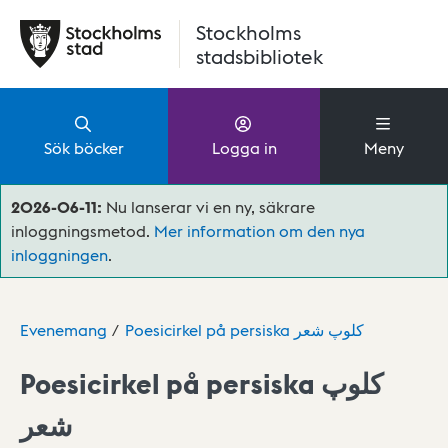
Hoppa till huvudinnehåll
Stockholms
stadsbibliotek
Sök böcker
Logga in
Meny
2026-06-11:
Nu lanserar vi en ny, säkrare
inloggningsmetod.
Mer information om den nya
inloggningen
.
Evenemang
Poesicirkel på persiska کلوپ شعر
Poesicirkel på persiska کلوپ
شعر