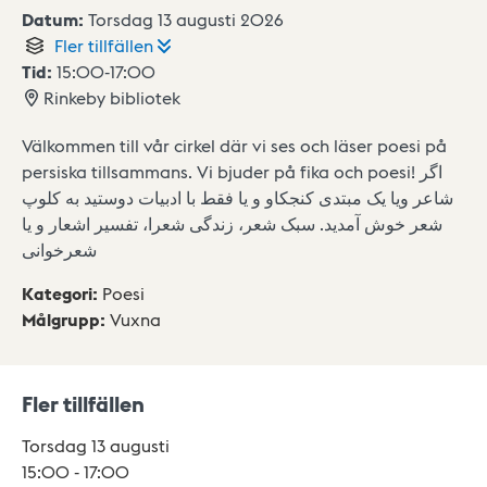
Datum:
Torsdag 13 augusti 2026
Fler
tillfällen
Tid:
15:00
-
17:00
Rinkeby bibliotek
Välkommen till vår cirkel där vi ses och läser poesi på
persiska tillsammans. Vi bjuder på fika och poesi! اگر
شاعر ویا یک مبتدی کنجکاو و یا فقط با ادبیات دوستید به کلوپ
شعر خوش آمدید. سبک شعر، زندگی شعرا، تفسیر اشعار و یا
شعرخوانی
Kategori
:
Poesi
Målgrupp
:
Vuxna
Fler tillfällen
Torsdag 13 augusti
15:00
-
17:00