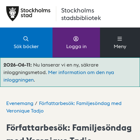
Hoppa till huvudinnehåll
Stockholms
stadsbibliotek
Sök böcker
Logga in
Meny
2026-06-11:
Nu lanserar vi en ny, säkrare
inloggningsmetod.
Mer information om den nya
inloggningen
.
Evenemang
Författarbesök: Familjesöndag med
Veronique Tadjo
Författarbesök: Familjesöndag