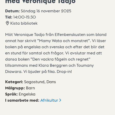
med Veronique Tadjo
Datum:
Söndag 16 november 2025
Tid:
14:00
-
15:30
Kista bibliotek
Möt Veronique Tadjo från Elfenbenskusten som bland
annat har skrivit ”Mamy Wata och monstret”. Vi läser
boken på engelska och svenska och efter det blir det
en stund för samtal och frågor. Vi avslutar med att
dansa boken ”Den vackra fågeln och regnet”
tillsammans med Klara Berggren och Toumany
Diawara. Vi bjuder på fika. Drop-in!
Kategori
:
Sagostund,
Dans
Målgrupp
:
Barn
Språk
:
Engelska
I samarbete med
:
Afrikultur