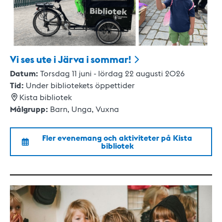
Vi ses ute i Järva i
sommar!
Datum:
Torsdag 11 juni - lördag 22 augusti 2026
Tid:
Under bibliotekets öppettider
Kista bibliotek
Målgrupp:
Barn,
Unga,
Vuxna
Fler evenemang och aktiviteter på
Kista
bibliotek