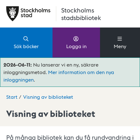
Hoppa till huvudinnehåll
Stockholms
stadsbibliotek
Sök böcker
Logga in
Meny
2026-06-11:
Nu lanserar vi en ny, säkrare
inloggningsmetod.
Mer information om den nya
inloggningen
.
Start
Visning av biblioteket
Visning av biblioteket
På många bibliotek kan du få rundvandring i