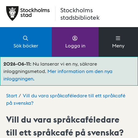
Hoppa till huvudinnehåll
Stockholms
stadsbibliotek
Sök böcker
Logga in
Meny
2026-06-11:
Nu lanserar vi en ny, säkrare
inloggningsmetod.
Mer information om den nya
inloggningen
.
Start
Vill du vara språkcaféledare till ett språkcafé
på svenska?
Vill du vara språkcaféledare
till ett språkcafé på svenska?