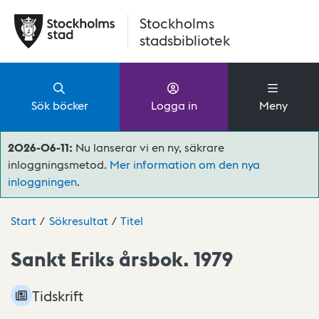
Hoppa till huvudinnehåll
Stockholms
stadsbibliotek
Sök böcker
Logga in
Meny
2026-06-11:
Nu lanserar vi en ny, säkrare
inloggningsmetod.
Mer information om den nya
inloggningen
.
Start
Sökresultat
Titel
Sankt Eriks årsbok. 1979
Tidskrift