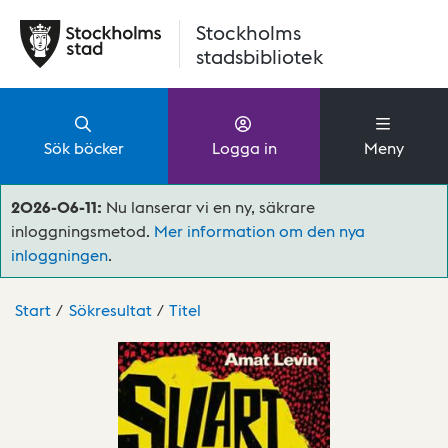
Hoppa till huvudinnehåll
Stockholms
stadsbibliotek
Sök böcker
Logga in
Meny
2026-06-11:
Nu lanserar vi en ny, säkrare
inloggningsmetod.
Mer information om den nya
inloggningen
.
Start
Sökresultat
Titel