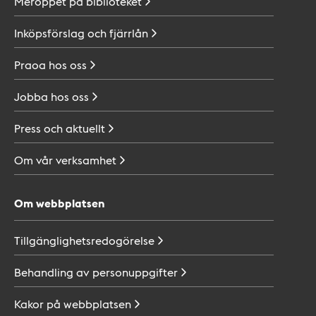
Meröppet på
biblioteket
Inköpsförslag och
fjärrlån
Praoa hos
oss
Jobba hos
oss
Press och
aktuellt
Om vår
verksamhet
Om webbplatsen
Tillgänglighetsredogörelse
Behandling av
personuppgifter
Kakor på
webbplatsen