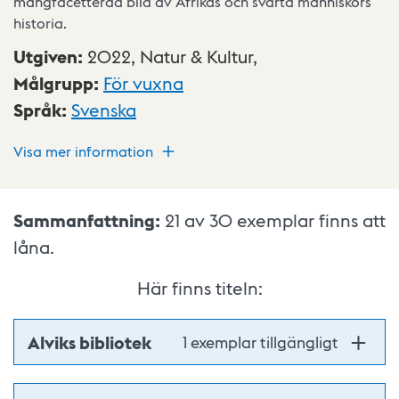
mångfacetterad bild av Afrikas och svarta människors
historia.
Utgiven
:
2022,
Natur & Kultur,
Målgrupp
:
För vuxna
Språk
:
Svenska
Visa mer information
Sammanfattning:
21 av 30
exemplar finns att
låna.
Här finns titeln:
Alviks bibliotek
1 exemplar tillgängligt