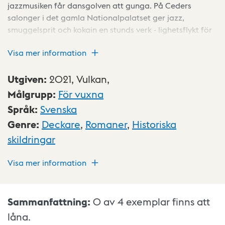
jazzmusiken får dansgolven att gunga. På Ceders
salonger i det gamla Nationalpalatset ger jazz,
smuggelsprit och kokain en stunds verk - lighetsflykt för
de nöjeslystna, samtidigt som djärva planer tar form
Visa mer information
bakom jazzklubbens låsta dörrar. När en
kriminalkommissarie hittas dränkt i brännvin, drivande i
en eka i Stockholms skärgård, leder spåren mot
Utgiven
:
2021,
Vulkan,
Stockholms undre värld. Och mot Tyskland; där en
Målgrupp
:
För vuxna
hemlig organisation med våld slår till mot den sköra
Språk
:
Svenska
demokratin i Weimarrepubliken. Huvudpersoner är
Genre
:
Deckare
,
Romaner
,
Historiska
kriminalfotografen Peter Faust och journalisten Elsa
Thornborg.
skildringar
Visa mer information
Sammanfattning:
0 av 4
exemplar finns att
låna.