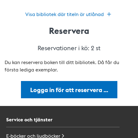
Visa bibliotek där titeln är utlånad
Reservera
Reservationer i kö:
2
st
Du kan reservera boken till ditt bibliotek. Då får du
första lediga exemplar.
Logga in för att reservera …
Service och tjänster
E-böcker och
ljudböcker