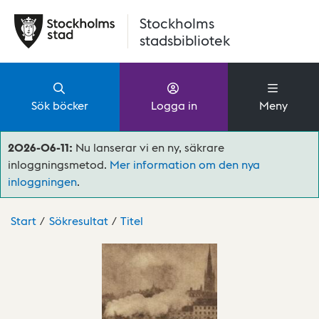
Hoppa till huvudinnehåll
Stockholms
stadsbibliotek
Sök böcker
Logga in
Meny
2026-06-11:
Nu lanserar vi en ny, säkrare
inloggningsmetod.
Mer information om den nya
inloggningen
.
Start
Sökresultat
Titel