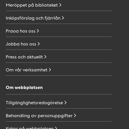
Meröppet på
biblioteket
Inköpsförslag och
fjärrlån
Praoa hos
oss
Jobba hos
oss
Press och
aktuellt
Om vår
verksamhet
Om webbplatsen
Tillgänglighetsredogörelse
Behandling av
personuppgifter
Kakor på
webbplatsen