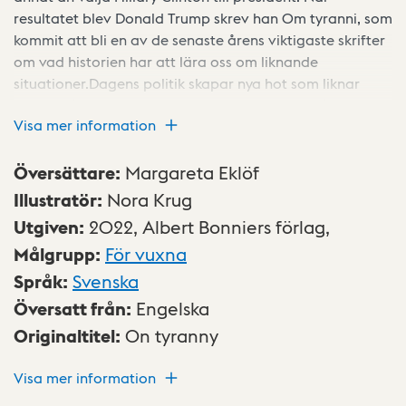
resultatet blev Donald Trump skrev han Om tyranni, som
kommit att bli en av de senaste årens viktigaste skrifter
om vad historien har att lära oss om liknande
situationer.Dagens politik skapar nya hot som liknar
dem vi såg födas under 1900-talets katastrofår.
Visa mer information
Mänskligheten är inte klokare idag än då Europas
demokratier fick vika sig för fascismen, nazismen och
kommu­nismen. Vår fördel är att vi möjligen skulle kunna
Översättare
:
Margareta Eklöf
lära oss något av erfarenheterna.I denna illustrerade
Illustratör
:
Nora Krug
utgåva får Timothy Snyders text nytt liv, kraft och färg
Utgiven
:
2022,
Albert Bonniers förlag,
genom Nora Krugs bilder.
Målgrupp
:
För vuxna
Språk
:
Svenska
Översatt från
:
Engelska
Originaltitel
:
On tyranny
Visa mer information