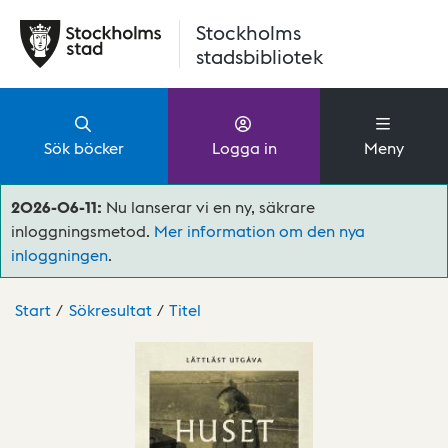
Hoppa till huvudinnehåll
Stockholms
stadsbibliotek
Sök böcker
Logga in
Meny
2026-06-11:
Nu lanserar vi en ny, säkrare
inloggningsmetod.
Mer information om den nya
inloggningen
.
Start
Sökresultat
Titel