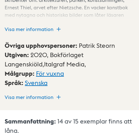
Ernest Thiel, arvet efter Nietzsche. En vacker konstbok
med nytagna och historiska bilder som låter läsaren
komma närmare museets konst,arkitektur, inredningar
Visa mer information
och omgivningar.
Övriga upphovspersoner
:
Patrik Steorn
Utgiven
:
2020,
Bokförlaget
Langenskiöld,Italgraf Media,
Målgrupp
:
För vuxna
Språk
:
Svenska
Visa mer information
Sammanfattning:
14 av 15
exemplar finns att
låna.