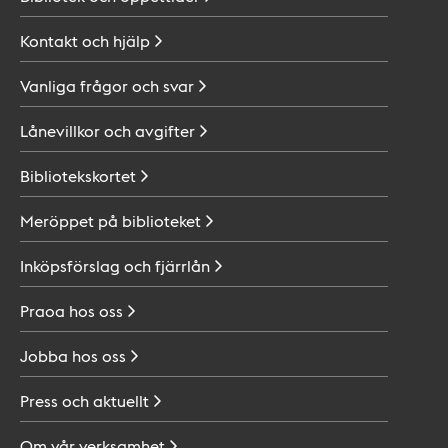
Kontakt och
hjälp
Vanliga frågor och
svar
Lånevillkor och
avgifter
Bibliotekskortet
Meröppet på
biblioteket
Inköpsförslag och
fjärrlån
Praoa hos
oss
Jobba hos
oss
Press och
aktuellt
Om vår
verksamhet