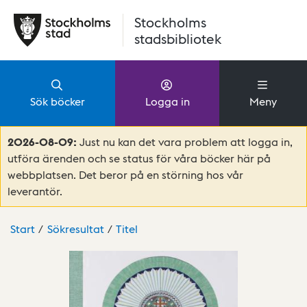
Hoppa till huvudinnehåll
Stockholms
stadsbibliotek
Sök böcker
Logga in
Meny
2026-08-09:
Just nu kan det vara problem att logga in,
utföra ärenden och se status för våra böcker här på
webbplatsen. Det beror på en störning hos vår
leverantör.
Start
Sökresultat
Titel