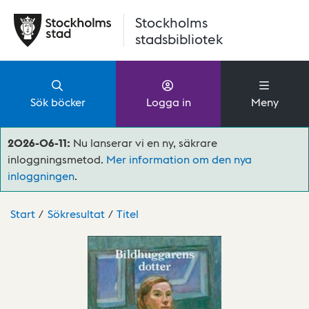
Hoppa till huvudinnehåll
Stockholms
stadsbibliotek
Sök böcker
Logga in
Meny
2026-06-11:
Nu lanserar vi en ny, säkrare
inloggningsmetod.
Mer information om den nya
inloggningen
.
Start
Sökresultat
Titel