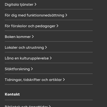
Digitala
tjänster
För dig med
funktionsnedsättning
För förskolor och
pedagoger
Boken
kommer
Lokaler och
utrustning
Låna en
kulturupplevelse
Släktforskning
Tidningar, tidskrifter och
artiklar
Kontakt
Bibliotek och
öppettider