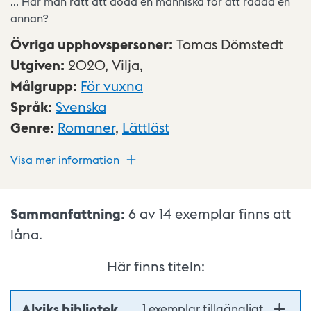
... Har man rätt att döda en människa för att rädda en
annan?
Övriga upphovspersoner
:
Tomas Dömstedt
Utgiven
:
2020,
Vilja,
Målgrupp
:
För vuxna
Språk
:
Svenska
Genre
:
Romaner
,
Lättläst
Visa mer information
Sammanfattning:
6 av 14
exemplar finns att
låna.
Här finns titeln:
Alviks bibliotek
1 exemplar tillgängligt