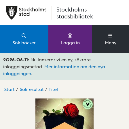
Hoppa till huvudinnehåll
Stockholms
stadsbibliotek
Sök böcker
Logga in
Meny
2026-06-11:
Nu lanserar vi en ny, säkrare
inloggningsmetod.
Mer information om den nya
inloggningen
.
Start
Sökresultat
Titel