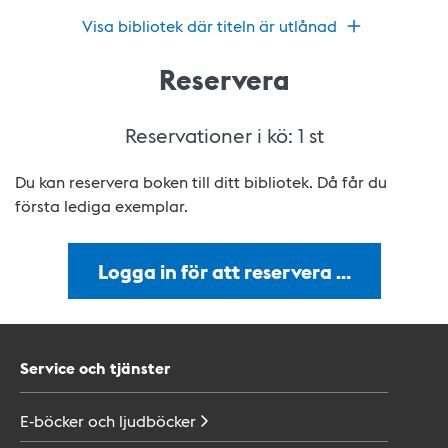
Visa bibliotek där titeln är utlånad
Reservera
Reservationer i kö:
1
st
Du kan reservera boken till ditt bibliotek. Då får du
första lediga exemplar.
Logga in för att reservera …
Service och tjänster
E-böcker och
ljudböcker