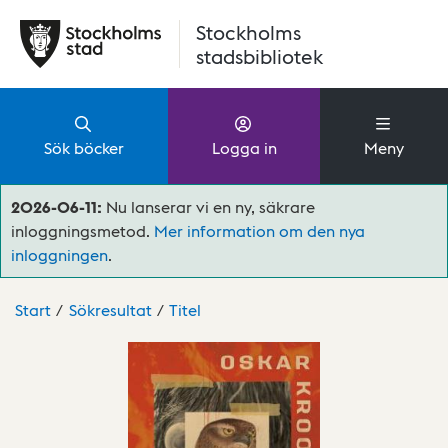
Hoppa till huvudinnehåll
Stockholms
stadsbibliotek
Sök böcker
Logga in
Meny
2026-06-11:
Nu lanserar vi en ny, säkrare
inloggningsmetod.
Mer information om den nya
inloggningen
.
Start
Sökresultat
Titel