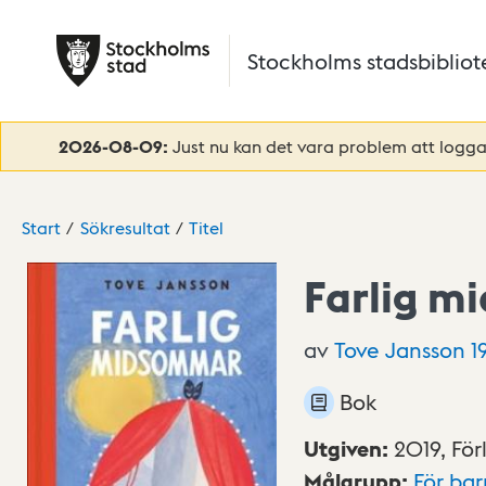
Hoppa till huvudinnehåll
Stockholms stadsbibliot
2026-08-09:
Just nu kan det vara problem att logga 
Start
Sökresultat
Titel
Farlig 
av
Tove Jansson
1
Bok
Utgiven
:
2019,
För
Målgrupp
:
För ba