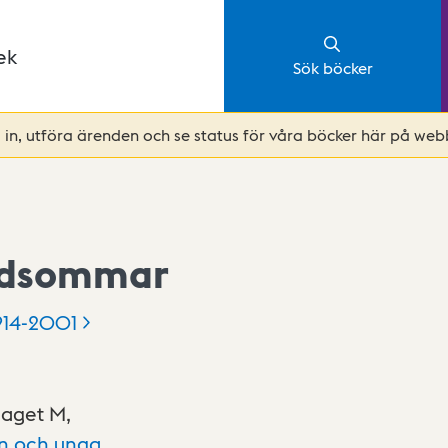
ek
Sök böcker
in, utföra ärenden och se status för våra böcker här på webb
midsommar
914-2001
laget M,
rn och unga