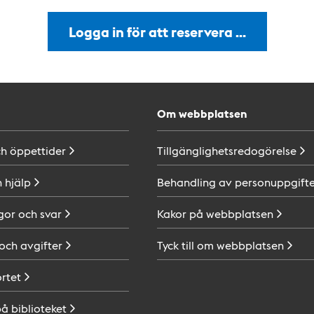
Logga in för att reservera …
Om webbplatsen
ch
öppettider
Tillgänglighetsredogörelse
h
hjälp
Behandling av
personuppgifte
gor och
svar
Kakor på
webbplatsen
 och
avgifter
Tyck till om
webbplatsen
ortet
på
biblioteket