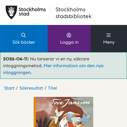
Hoppa till huvudinnehåll
Stockholms
stadsbibliotek
Sök böcker
Logga in
Meny
2026-06-11:
Nu lanserar vi en ny, säkrare
inloggningsmetod.
Mer information om den nya
inloggningen
.
Start
Sökresultat
Titel