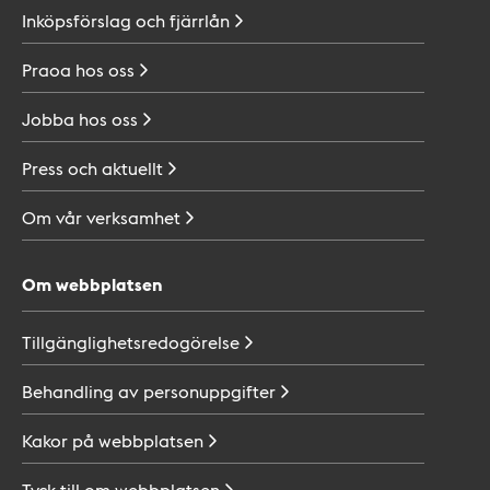
Inköpsförslag och
fjärrlån
Praoa hos
oss
Jobba hos
oss
Press och
aktuellt
Om vår
verksamhet
Om webbplatsen
Tillgänglighetsredogörelse
Behandling av
personuppgifter
Kakor på
webbplatsen
Tyck till om
webbplatsen