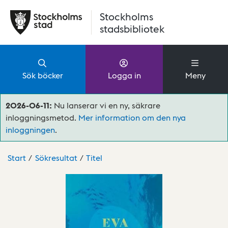
Hoppa till huvudinnehåll
Stockholms
stadsbibliotek
Sök böcker
Logga in
Meny
2026-06-11:
Nu lanserar vi en ny, säkrare
inloggningsmetod.
Mer information om den nya
inloggningen
.
Start
Sökresultat
Titel