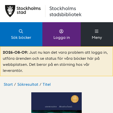
Hoppa till huvudinnehåll
Stockholms
stadsbibliotek
Sök böcker
Logga in
Meny
2026-08-09:
Just nu kan det vara problem att logga in,
utföra ärenden och se status för våra böcker här på
webbplatsen. Det beror på en störning hos vår
leverantör.
Start
Sökresultat
Titel