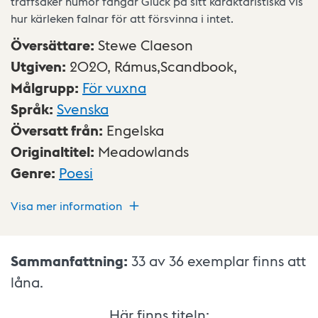
träffsäker humor fångar Glück på sitt karaktäristiska vis
hur kärleken falnar för att försvinna i intet.
Översättare
:
Stewe Claeson
Utgiven
:
2020,
Rámus,Scandbook,
Målgrupp
:
För vuxna
Språk
:
Svenska
Översatt från
:
Engelska
Originaltitel
:
Meadowlands
Genre
:
Poesi
Visa mer information
Sammanfattning:
33 av 36
exemplar finns att
låna.
Här finns titeln: