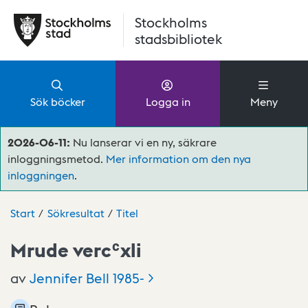
Hoppa till huvudinnehåll
Stockholms
stadsbibliotek
Sök böcker
Logga in
Meny
2026-06-11:
Nu lanserar vi en ny, säkrare
inloggningsmetod.
Mer information om den nya
inloggningen
.
Start
Sökresultat
Titel
Mrude vercʿxli
av
Jennifer Bell
1985-