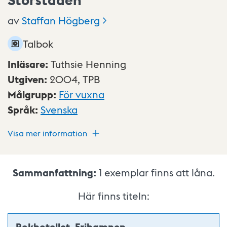
av
Staffan
Högberg
Talbok
Inläsare
:
Tuthsie Henning
Utgiven
:
2004,
TPB
Målgrupp
:
För vuxna
Språk
:
Svenska
Visa mer information
Sammanfattning:
1
exemplar finns att låna.
Här finns titeln:
Bokhotellet, Frihamnen