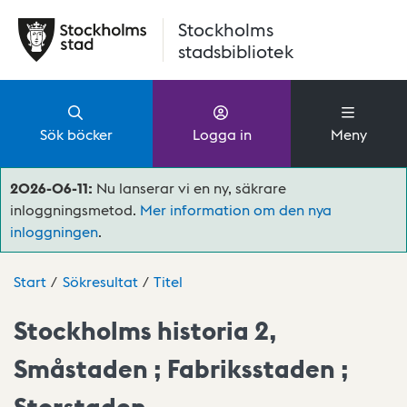
Hoppa till huvudinnehåll
Stockholms
stadsbibliotek
Sök böcker
Logga in
Meny
2026-06-11:
Nu lanserar vi en ny, säkrare
inloggningsmetod.
Mer information om den nya
inloggningen
.
Start
Sökresultat
Titel
Stockholms historia 2,
Småstaden ; Fabriksstaden ;
Storstaden