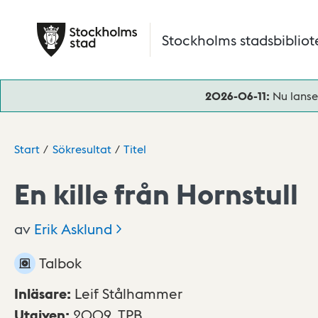
Hoppa till huvudinnehåll
Stockholms stadsbibliot
2026-06-11:
Nu lanse
Start
Sökresultat
Titel
En kille från Hornstull
av
Erik
Asklund
Talbok
Inläsare
:
Leif Stålhammer
Utgiven
:
2009,
TPB