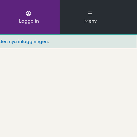
Logga in
Meny
den nya inloggningen
.