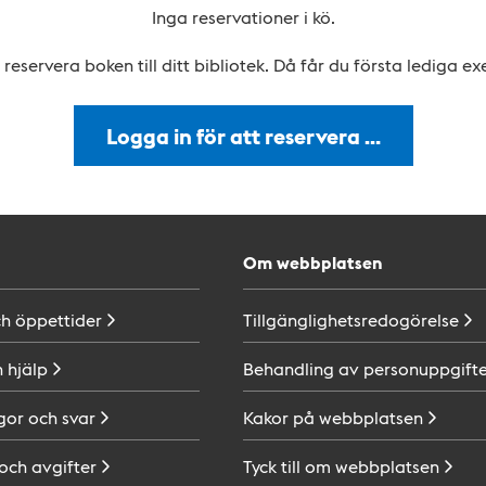
Inga reservationer i kö.
reservera boken till ditt bibliotek. Då får du första lediga e
Logga in för att reservera …
Om webbplatsen
ch
öppettider
Tillgänglighetsredogörelse
h
hjälp
Behandling av
personuppgifte
gor och
svar
Kakor på
webbplatsen
 och
avgifter
Tyck till om
webbplatsen