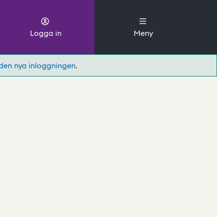
Logga in
Meny
den nya inloggningen
.