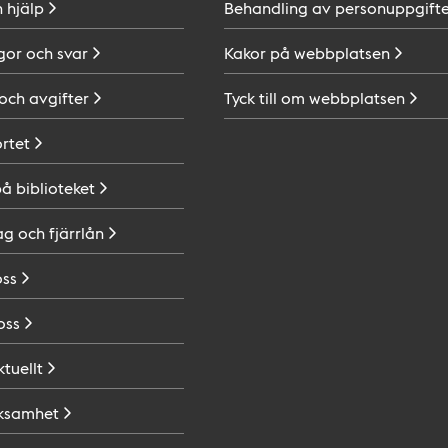
h
hjälp
Behandling av
personuppgifte
gor och
svar
Kakor på
webbplatsen
 och
avgifter
Tyck till om
webbplatsen
ortet
på
biblioteket
ag och
fjärrlån
oss
oss
ktuellt
ksamhet