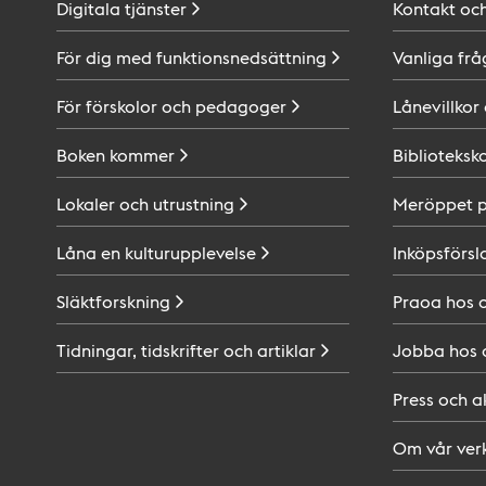
Digitala
tjänster
Kontakt oc
För dig med
funktionsnedsättning
Vanliga frå
För förskolor och
pedagoger
Lånevillkor
Boken
kommer
Biblioteksk
Lokaler och
utrustning
Meröppet 
Låna en
kulturupplevelse
Inköpsförsl
Släktforskning
Praoa hos
Tidningar, tidskrifter och
artiklar
Jobba hos
Press och
a
Om vår
ver