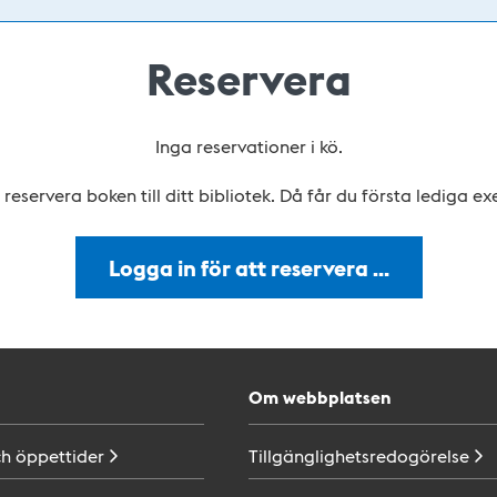
Reservera
Inga reservationer i kö.
reservera boken till ditt bibliotek. Då får du första lediga e
Logga in för att reservera …
Om webbplatsen
ch
öppettider
Tillgänglighetsredogörelse