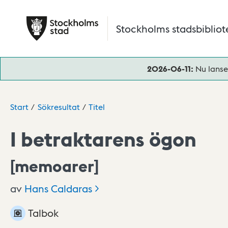
Hoppa till huvudinnehåll
Stockholms stadsbibliot
2026-06-11:
Nu lanse
Start
Sökresultat
Titel
I betraktarens ögon
[memoarer]
av
Hans
Caldaras
Talbok