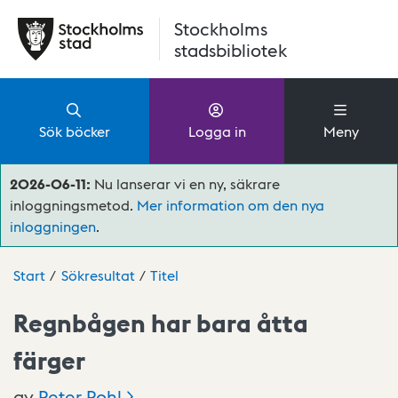
Hoppa till huvudinnehåll
Stockholms
stadsbibliotek
Sök böcker
Logga in
Meny
2026-06-11:
Nu lanserar vi en ny, säkrare
inloggningsmetod.
Mer information om den nya
inloggningen
.
Start
Sökresultat
Titel
Regnbågen har bara åtta
färger
av
Peter
Pohl