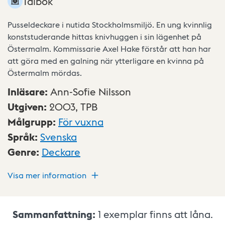
Talbok
Pusseldeckare i nutida Stockholmsmiljö. En ung kvinnlig
konststuderande hittas knivhuggen i sin lägenhet på
Östermalm. Kommissarie Axel Hake förstår att han har
att göra med en galning när ytterligare en kvinna på
Östermalm mördas.
Inläsare
:
Ann-Sofie Nilsson
Utgiven
:
2003,
TPB
Målgrupp
:
För vuxna
Språk
:
Svenska
Genre
:
Deckare
Visa mer information
Sammanfattning:
1
exemplar finns att låna.