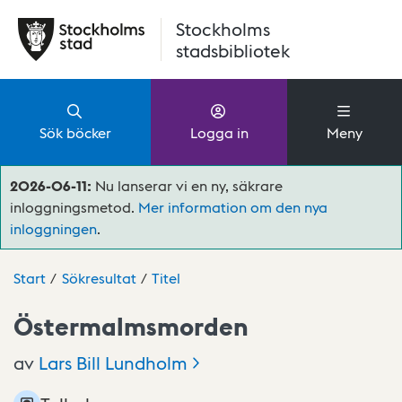
Hoppa till huvudinnehåll
Stockholms
stadsbibliotek
Sök böcker
Logga in
Meny
2026-06-11:
Nu lanserar vi en ny, säkrare
inloggningsmetod.
Mer information om den nya
inloggningen
.
Start
Sökresultat
Titel
Östermalmsmorden
av
Lars Bill
Lundholm