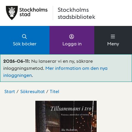
Hoppa till huvudinnehåll
Stockholms
stadsbibliotek
Sök böcker
Logga in
Meny
2026-06-11:
Nu lanserar vi en ny, säkrare
inloggningsmetod.
Mer information om den nya
inloggningen
.
Start
Sökresultat
Titel