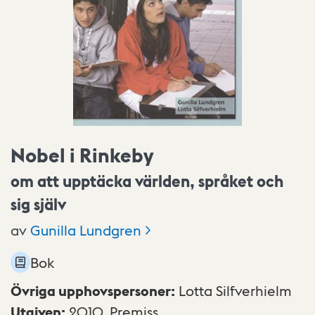
Nobel i Rinkeby
om att upptäcka världen, språket och
sig själv
av
Gunilla
Lundgren
Bok
Övriga upphovspersoner
:
Lotta Silfverhielm
Utgiven
:
2010,
Premiss