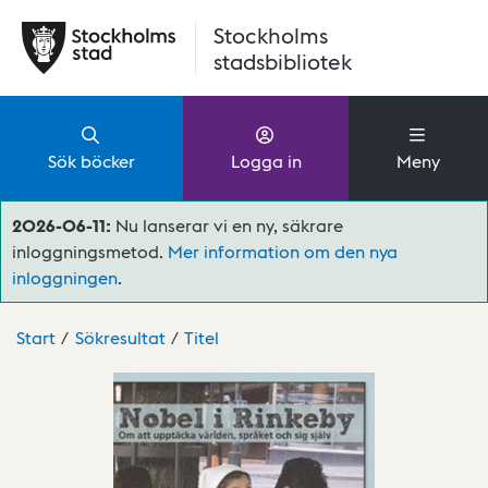
Hoppa till huvudinnehåll
Stockholms
stadsbibliotek
Sök böcker
Logga in
Meny
2026-06-11:
Nu lanserar vi en ny, säkrare
inloggningsmetod.
Mer information om den nya
inloggningen
.
Start
Sökresultat
Titel