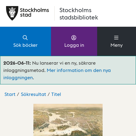
Hoppa till huvudinnehåll
Stockholms
stadsbibliotek
Sök böcker
Logga in
Meny
2026-06-11:
Nu lanserar vi en ny, säkrare
inloggningsmetod.
Mer information om den nya
inloggningen
.
Start
Sökresultat
Titel