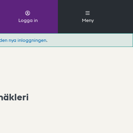
Logga in
Meny
den nya inloggningen
.
mäkleri