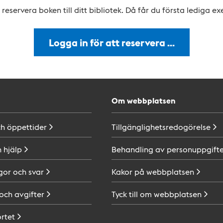
reservera boken till ditt bibliotek. Då får du första lediga e
Logga in för att reservera …
Om webbplatsen
ch
öppettider
Tillgänglighetsredogörelse
h
hjälp
Behandling av
personuppgifte
gor och
svar
Kakor på
webbplatsen
 och
avgifter
Tyck till om
webbplatsen
ortet