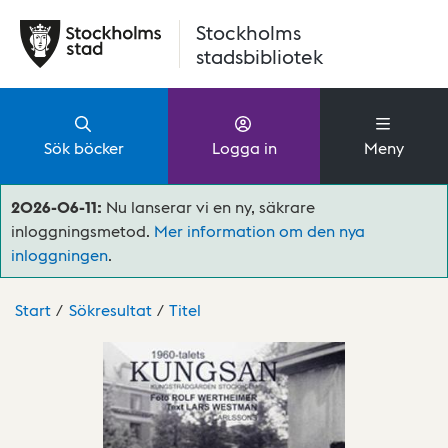
Hoppa till huvudinnehåll
Stockholms
stadsbibliotek
Sök böcker
Logga in
Meny
2026-06-11:
Nu lanserar vi en ny, säkrare
inloggningsmetod.
Mer information om den nya
inloggningen
.
Start
Sökresultat
Titel