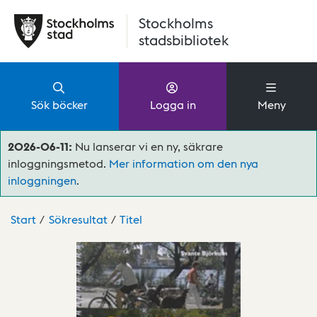
Hoppa till huvudinnehåll
Stockholms
stadsbibliotek
Sök böcker
Logga in
Meny
2026-06-11:
Nu lanserar vi en ny, säkrare
inloggningsmetod.
Mer information om den nya
inloggningen
.
Start
Sökresultat
Titel