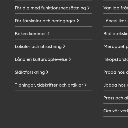
För dig med
funktionsnedsättning
Vanliga frå
För förskolor och
pedagoger
Lånevillkor
Boken
kommer
Biblioteksk
Lokaler och
utrustning
Meröppet 
Låna en
kulturupplevelse
Inköpsförsl
Släktforskning
Praoa hos
Tidningar, tidskrifter och
artiklar
Jobba hos
Press och
a
Om vår
ver