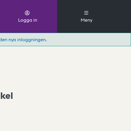
Logga in
Meny
den nya inloggningen
.
kel