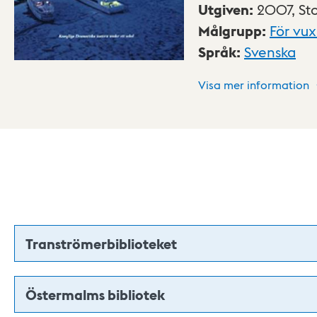
Utgiven
:
2007,
St
Målgrupp
:
För vu
Språk
:
Svenska
Visa mer information
Tranströmerbiblioteket
Östermalms bibliotek