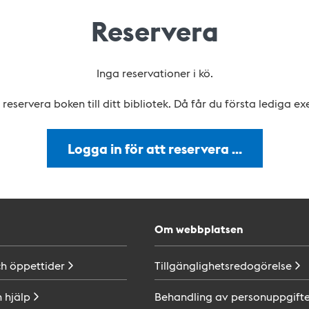
Reservera
Inga reservationer i kö.
reservera boken till ditt bibliotek. Då får du första lediga e
Logga in för att reservera …
Om webbplatsen
ch
öppettider
Tillgänglighetsredogörelse
h
hjälp
Behandling av
personuppgifte