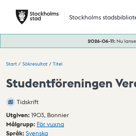
Hoppa till huvudinnehåll
Stockholms stadsbibliot
2026-06-11:
Nu lanse
Start
Sökresultat
Titel
Studentföreningen Verd
Tidskrift
Utgiven
:
1903,
Bonnier
Målgrupp
:
För vuxna
Språk
:
Svenska