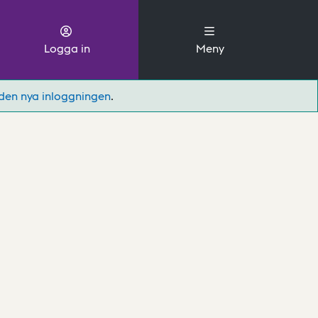
Logga in
Meny
den nya inloggningen
.