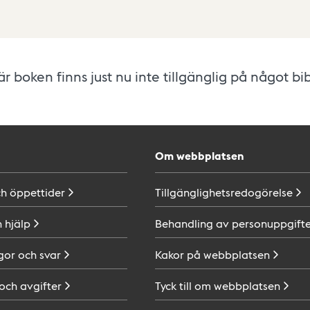
r boken finns just nu inte tillgänglig på något bib
Om webbplatsen
ch
öppettider
Tillgänglighetsredogörelse
h
hjälp
Behandling av
personuppgifte
gor och
svar
Kakor på
webbplatsen
 och
avgifter
Tyck till om
webbplatsen