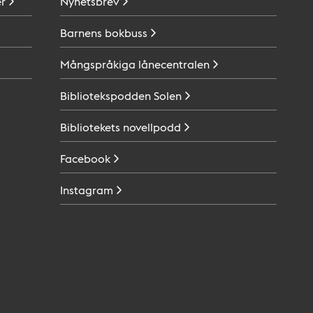
r
Nyhetsbrev
Barnens
bokbuss
Mångspråkiga
lånecentralen
Bibliotekspodden
Solen
Bibliotekets
novellpodd
Facebook
Instagram