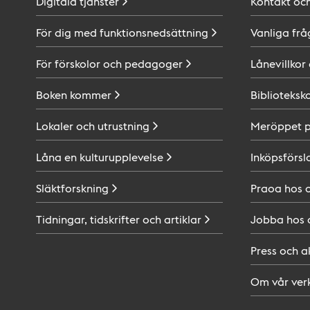
Digitala
tjänster
Kontakt oc
För dig med
funktionsnedsättning
Vanliga frå
För förskolor och
pedagoger
Lånevillkor
Boken
kommer
Biblioteksk
Lokaler och
utrustning
Meröppet 
Låna en
kulturupplevelse
Inköpsförsl
Släktforskning
Praoa hos
Tidningar, tidskrifter och
artiklar
Jobba hos
Press och
a
Om vår
ver