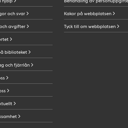
h
hjälp
Behandling av
personuppgifte
gor och
svar
Kakor på
webbplatsen
 och
avgifter
Tyck till om
webbplatsen
ortet
på
biblioteket
ag och
fjärrlån
oss
oss
ktuellt
ksamhet