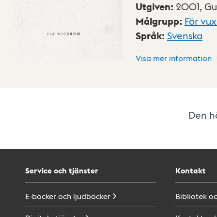
Utgiven
:
2001,
Gu
Målgrupp
:
För vu
Språk
:
Svenska
Visa mer information
Den hä
Service och tjänster
Kontakt
E-böcker och
ljudböcker
Bibliotek o