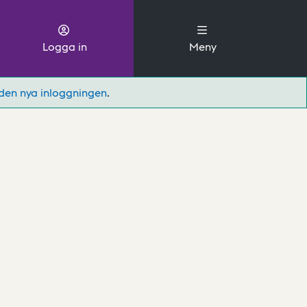
Logga in
Meny
den nya inloggningen
.