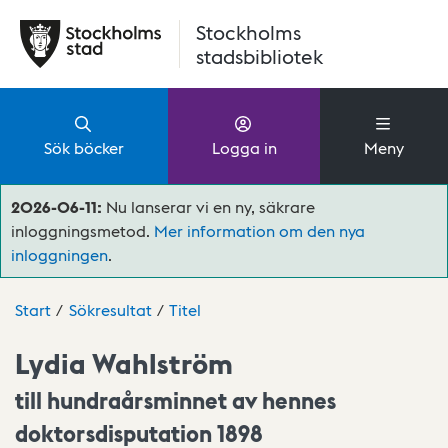
Hoppa till huvudinnehåll
Stockholms
stadsbibliotek
Sök böcker
Logga in
Meny
2026-06-11:
Nu lanserar vi en ny, säkrare
inloggningsmetod.
Mer information om den nya
inloggningen
.
Start
Sökresultat
Titel
Lydia Wahlström
till hundraårsminnet av hennes
doktorsdisputation 1898