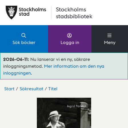
Hoppa till huvudinnehåll
Stockholms
stadsbibliotek
Sök böcker
Logga in
Meny
2026-06-11:
Nu lanserar vi en ny, säkrare
inloggningsmetod.
Mer information om den nya
inloggningen
.
Start
Sökresultat
Titel