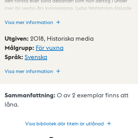
den första eller sista debatten som hon deltog i under
mer än sextio års kvinnokamp. Lydia Wahlström älskade
att stå på estrader och gå i närkamp med sina
Visa mer information
motståndare, men bakom den trotsiga fasaden fanns
ett inre liv med höga berg och djupa dalar.
Utgiven
:
2018,
Historiska media
Målgrupp
:
För vuxna
Språk
:
Svenska
Visa mer information
Sammanfattning:
0 av 2
exemplar finns att
låna.
Visa bibliotek där titeln är utlånad