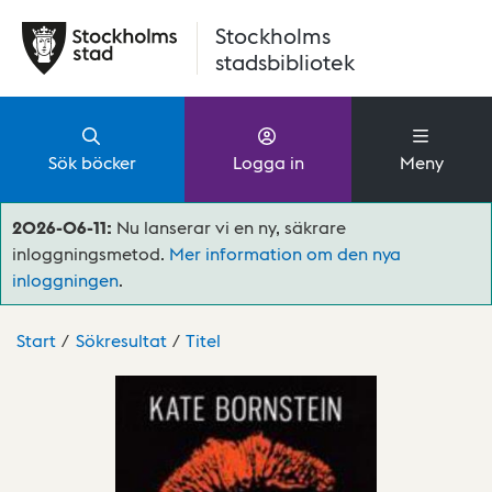
Hoppa till huvudinnehåll
Stockholms
stadsbibliotek
Sök böcker
Logga in
Meny
2026-06-11:
Nu lanserar vi en ny, säkrare
inloggningsmetod.
Mer information om den nya
inloggningen
.
Start
Sökresultat
Titel