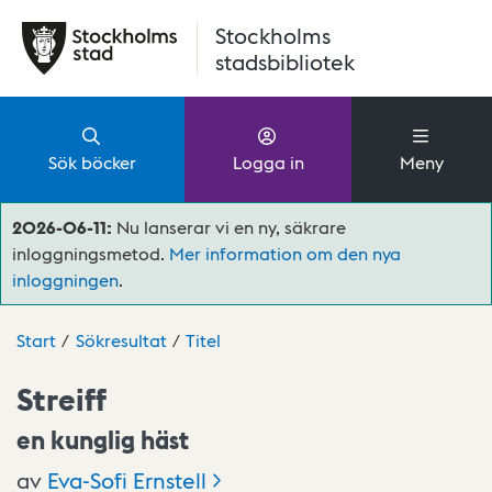
Hoppa till huvudinnehåll
Stockholms
stadsbibliotek
Sök böcker
Logga in
Meny
2026-06-11:
Nu lanserar vi en ny, säkrare
inloggningsmetod.
Mer information om den nya
inloggningen
.
Start
Sökresultat
Titel
Streiff
en kunglig häst
av
Eva-Sofi
Ernstell