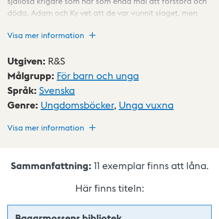
själlösa krigare som har som enda mål att förstöra och
döda. Adam och Ky vet att de var vunnit slaget, men
kriget är långt ifrån över. Det är upp till dem att rädda
Visa mer information
det Stockholm som håller på att upplösas och försvinna
inför deras ögon.
Utgiven
:
R&S
Målgrupp
:
För barn och unga
Språk
:
Svenska
Genre
:
Ungdomsböcker
,
Unga vuxna
Visa mer information
Sammanfattning:
11
exemplar finns att låna.
Här finns titeln:
Bagarmossens bibliotek